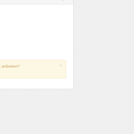
×
e anbieten?