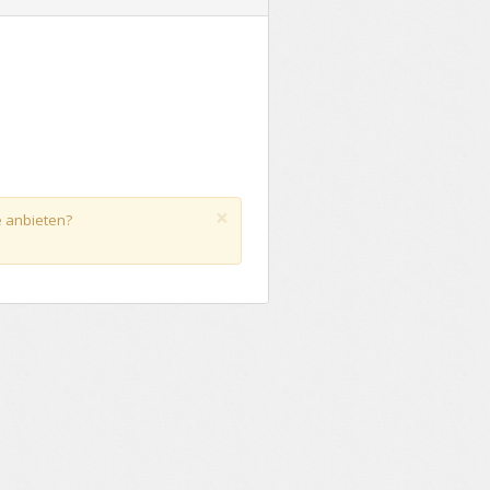
gen)
×
e anbieten?