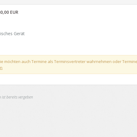
sgericht Crailsheim
- Status:
offen
Angebot: 180,00 EUR,
(Termin anzei
0,00 EUR
nisches Gerät
! Sie möchten auch Termine als Terminsvertreter wahrnehmen oder Termin
en
 ist bereits vergeben