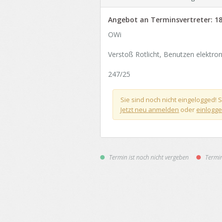
24.08.2026 -
Amt
Angebot an Terminsvertreter:
18
OWi
Verstoß Rotlicht, Benutzen elektro
247/25
Sie sind noch nicht eingelogged
Jetzt neu anmelden
oder
einlogg
Termin ist noch nicht vergeben
Termin