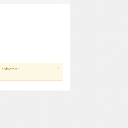
×
e anbieten?