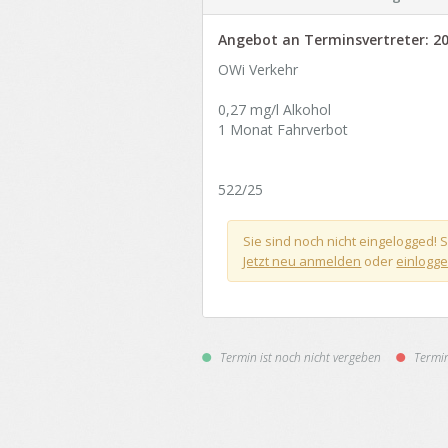
Angebot an Terminsvertreter:
20
OWi Verkehr
0,27 mg/l Alkohol
1 Monat Fahrverbot
522/25
Sie sind noch nicht eingelogged
Jetzt neu anmelden
oder
einlogg
Termin ist noch nicht vergeben
Termin